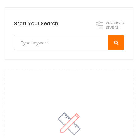
fake
rolex
Start Your Search
ADVANCED
SEARCH
sea-
dweller
1665
at
swissreplicas.io
.